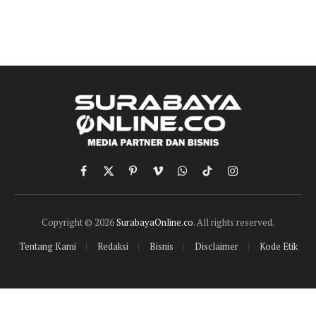
Facebook
X
Pinterest
Vimeo
WhatsApp
TikTok
Instagram
(Twitter)
Copyright © 2026
SurabayaOnline.co
. All rights reserved.
Tentang Kami
Redaksi
Bisnis
Disclaimer
Kode Etik