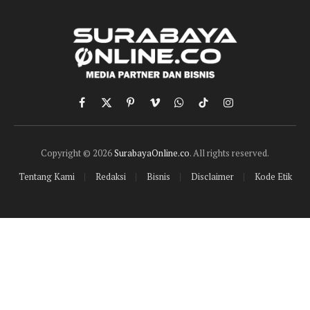
Facebook
X
Pinterest
Vimeo
WhatsApp
TikTok
Instagram
(Twitter)
Copyright © 2026
SurabayaOnline.co
. All rights reserved.
Tentang Kami
Redaksi
Bisnis
Disclaimer
Kode Etik