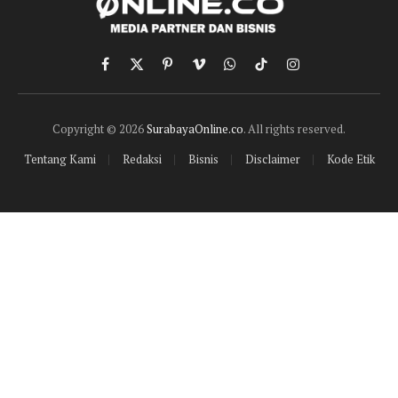
Facebook
X
Pinterest
Vimeo
WhatsApp
TikTok
Instagram
(Twitter)
Copyright © 2026
SurabayaOnline.co
. All rights reserved.
Tentang Kami
Redaksi
Bisnis
Disclaimer
Kode Etik