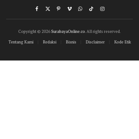
Facebook
X
Pinterest
Vimeo
WhatsApp
TikTok
Instagram
(Twitter)
Copyright © 2026
SurabayaOnline.co
. All rights reserved.
Tentang Kami
Redaksi
Bisnis
Disclaimer
Kode Etik