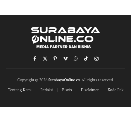
Facebook
X
Pinterest
Vimeo
WhatsApp
TikTok
Instagram
(Twitter)
Copyright © 2026
SurabayaOnline.co
. All rights reserved.
Tentang Kami
Redaksi
Bisnis
Disclaimer
Kode Etik