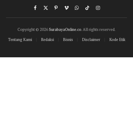
Facebook
X
Pinterest
Vimeo
WhatsApp
TikTok
Instagram
(Twitter)
Copyright © 2026
SurabayaOnline.co
. All rights reserved.
Tentang Kami
Redaksi
Bisnis
Disclaimer
Kode Etik