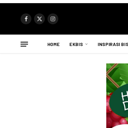
Facebook
X
Instagram
(Twitter)
HOME
EKBIS
INSPIRASI BI