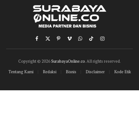
Facebook
X
Pinterest
Vimeo
WhatsApp
TikTok
Instagram
(Twitter)
Copyright © 2026
SurabayaOnline.co
. All rights reserved.
Tentang Kami
Redaksi
Bisnis
Disclaimer
Kode Etik