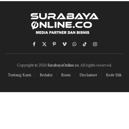
Facebook
X
Pinterest
Vimeo
WhatsApp
TikTok
Instagram
(Twitter)
Copyright © 2026
SurabayaOnline.co
. All rights reserved.
Tentang Kami
Redaksi
Bisnis
Disclaimer
Kode Etik