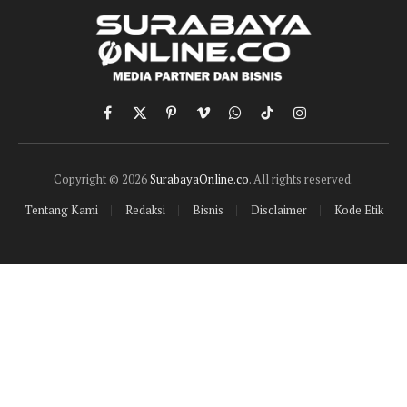
Facebook
X
Pinterest
Vimeo
WhatsApp
TikTok
Instagram
(Twitter)
Copyright © 2026
SurabayaOnline.co
. All rights reserved.
Tentang Kami
Redaksi
Bisnis
Disclaimer
Kode Etik