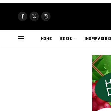
Facebook
X
Instagram
(Twitter)
HOME
EKBIS
INSPIRASI BI