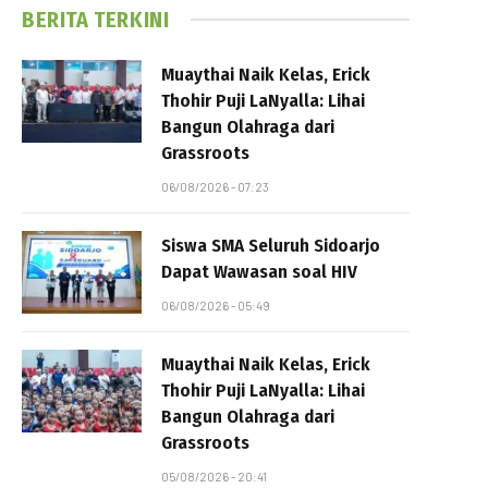
BERITA TERKINI
Muaythai Naik Kelas, Erick
Thohir Puji LaNyalla: Lihai
Bangun Olahraga dari
Grassroots
06/08/2026 - 07:23
Siswa SMA Seluruh Sidoarjo
Dapat Wawasan soal HIV
06/08/2026 - 05:49
Muaythai Naik Kelas, Erick
Thohir Puji LaNyalla: Lihai
Bangun Olahraga dari
Grassroots
05/08/2026 - 20:41