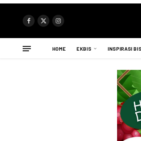
Facebook
X
Instagram
(Twitter)
HOME
EKBIS
INSPIRASI BI