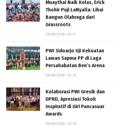
Muaythai Naik Kelas, Erick
Thohir Puji LaNyalla: Lihai
Bangun Olahraga dari
Grassroots
05/08/2026 - 20:41
PWI Sidoarjo Uji Kekuatan
Lawan Sapma PP di Laga
Persahabatan Ben’s Arena
05/08/2026 - 20:10
Kolaborasi PWI Gresik dan
DPRD, Apresiasi Tokoh
Inspiratif di Giri Pancasuar
Awards
05/08/2026 - 20:05