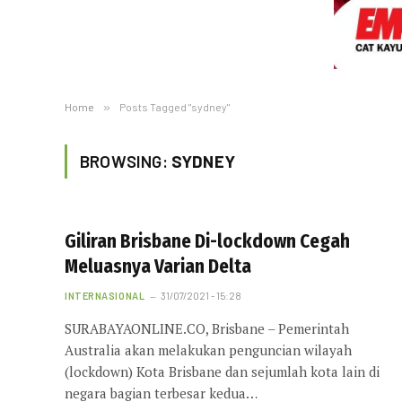
Home
»
Posts Tagged "sydney"
BROWSING:
SYDNEY
Giliran Brisbane Di-lockdown Cegah
Meluasnya Varian Delta
INTERNASIONAL
31/07/2021 - 15:28
SURABAYAONLINE.CO, Brisbane – Pemerintah
Australia akan melakukan penguncian wilayah
(lockdown) Kota Brisbane dan sejumlah kota lain di
negara bagian terbesar kedua…