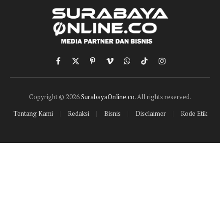
Facebook
X
Pinterest
Vimeo
WhatsApp
TikTok
Instagram
(Twitter)
Copyright © 2026
SurabayaOnline.co
. All rights reserved.
Tentang Kami
Redaksi
Bisnis
Disclaimer
Kode Etik