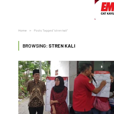
Home
»
Posts Tagged "stren kali"
BROWSING:
STREN KALI