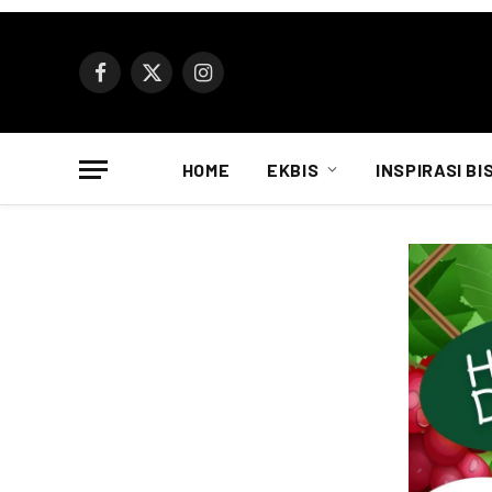
Facebook
X
Instagram
(Twitter)
HOME
EKBIS
INSPIRASI BI