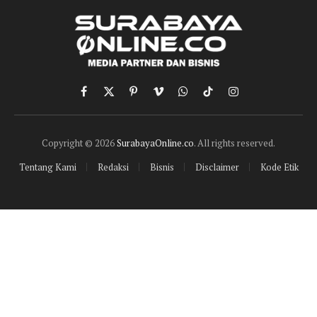
Facebook
X
Pinterest
Vimeo
WhatsApp
TikTok
Instagram
(Twitter)
Copyright © 2026
SurabayaOnline.co
. All rights reserved.
Tentang Kami
Redaksi
Bisnis
Disclaimer
Kode Etik