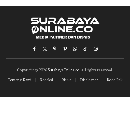
Facebook
X
Pinterest
Vimeo
WhatsApp
TikTok
Instagram
(Twitter)
Copyright © 2026
SurabayaOnline.co
. All rights reserved.
Tentang Kami
Redaksi
Bisnis
Disclaimer
Kode Etik