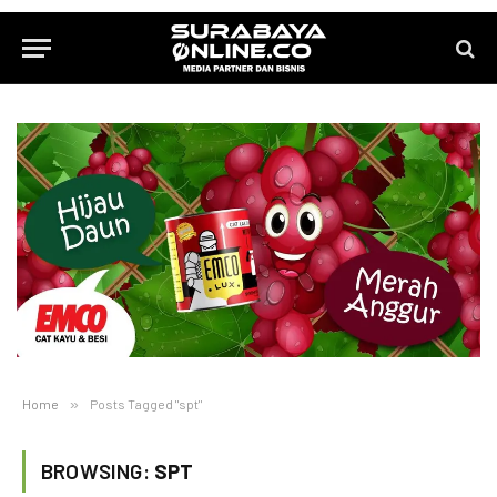
Home
»
Posts Tagged "spt"
BROWSING:
SPT