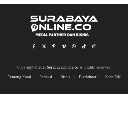
Facebook
X
Pinterest
Vimeo
WhatsApp
TikTok
Instagram
(Twitter)
Copyright © 2026
SurabayaOnline.co
. All rights reserved.
Tentang Kami
Redaksi
Bisnis
Disclaimer
Kode Etik