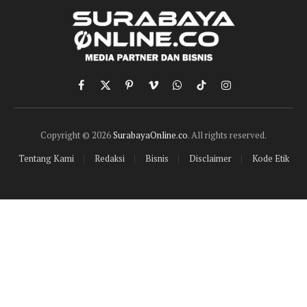
Facebook
X
Pinterest
Vimeo
WhatsApp
TikTok
Instagram
(Twitter)
Copyright © 2026
SurabayaOnline.co
. All rights reserved.
Tentang Kami
Redaksi
Bisnis
Disclaimer
Kode Etik