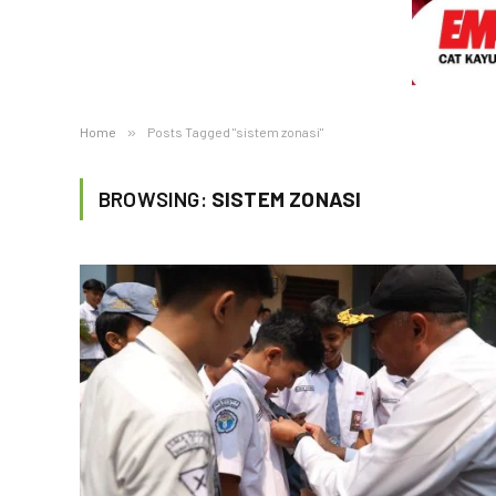
Home
»
Posts Tagged "sistem zonasi"
BROWSING:
SISTEM ZONASI