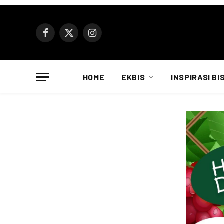
Facebook
X
Instagram
(Twitter)
HOME
EKBIS
INSPIRASI BI