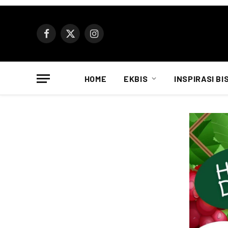
Facebook
X
Instagram
(Twitter)
HOME
EKBIS
INSPIRASI BI