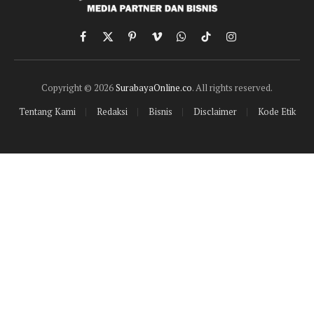
Facebook
X
Pinterest
Vimeo
WhatsApp
TikTok
Instagram
(Twitter)
Copyright © 2026
SurabayaOnline.co
. All rights reserved.
Tentang Kami
Redaksi
Bisnis
Disclaimer
Kode Etik