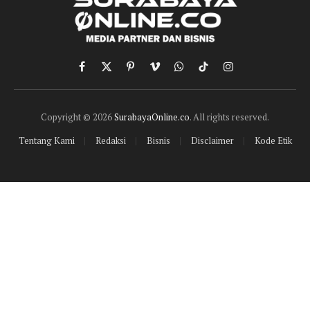
Facebook
X
Pinterest
Vimeo
WhatsApp
TikTok
Instagram
(Twitter)
Copyright © 2026
SurabayaOnline.co
. All rights reserved.
Tentang Kami
Redaksi
Bisnis
Disclaimer
Kode Etik