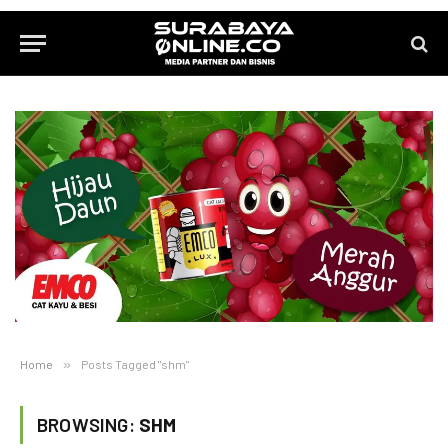
Home
»
Posts Tagged "shm"
BROWSING:
SHM