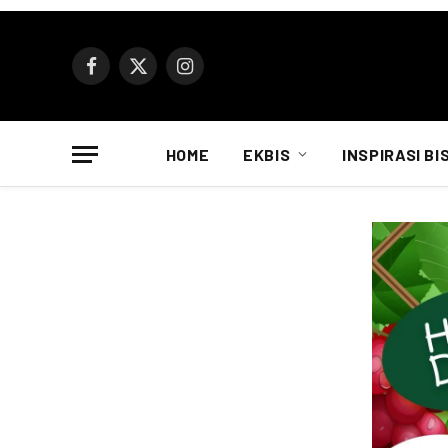
Facebook
X
Instagram
(Twitter)
HOME
EKBIS
INSPIRASI BI