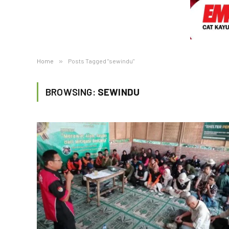
Home
»
Posts Tagged "sewindu"
BROWSING:
SEWINDU