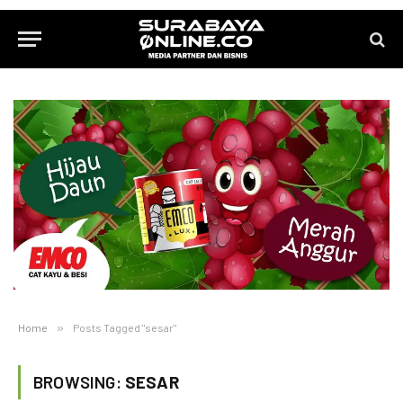
Home
»
Posts Tagged "sesar"
BROWSING:
SESAR