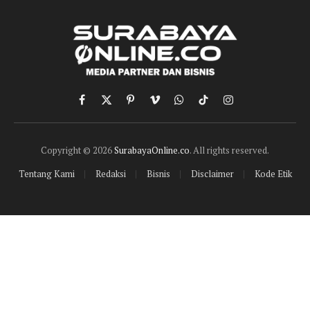
Facebook
X
Pinterest
Vimeo
WhatsApp
TikTok
Instagram
(Twitter)
Copyright © 2026
SurabayaOnline.co
. All rights reserved.
Tentang Kami
Redaksi
Bisnis
Disclaimer
Kode Etik