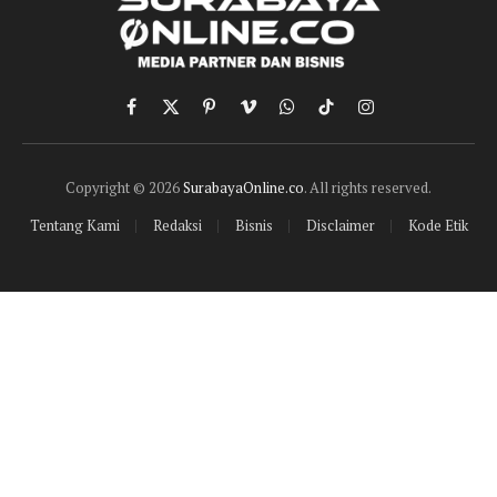
Facebook
X
Pinterest
Vimeo
WhatsApp
TikTok
Instagram
(Twitter)
Copyright © 2026
SurabayaOnline.co
. All rights reserved.
Tentang Kami
Redaksi
Bisnis
Disclaimer
Kode Etik