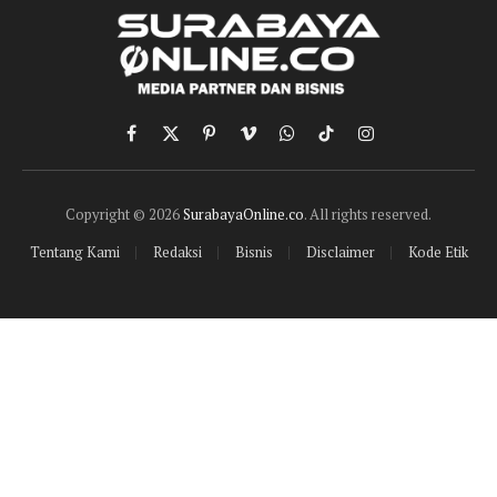
Facebook
X
Pinterest
Vimeo
WhatsApp
TikTok
Instagram
(Twitter)
Copyright © 2026
SurabayaOnline.co
. All rights reserved.
Tentang Kami
Redaksi
Bisnis
Disclaimer
Kode Etik