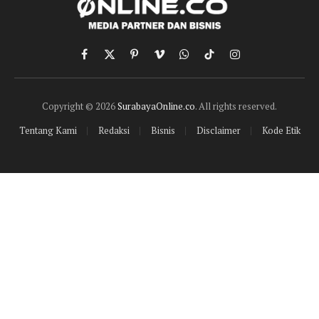
Facebook
X
Pinterest
Vimeo
WhatsApp
TikTok
Instagram
(Twitter)
Copyright © 2026
SurabayaOnline.co
. All rights reserved.
Tentang Kami
Redaksi
Bisnis
Disclaimer
Kode Etik