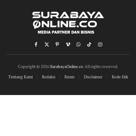
Facebook
X
Pinterest
Vimeo
WhatsApp
TikTok
Instagram
(Twitter)
Copyright © 2026
SurabayaOnline.co
. All rights reserved.
Tentang Kami
Redaksi
Bisnis
Disclaimer
Kode Etik