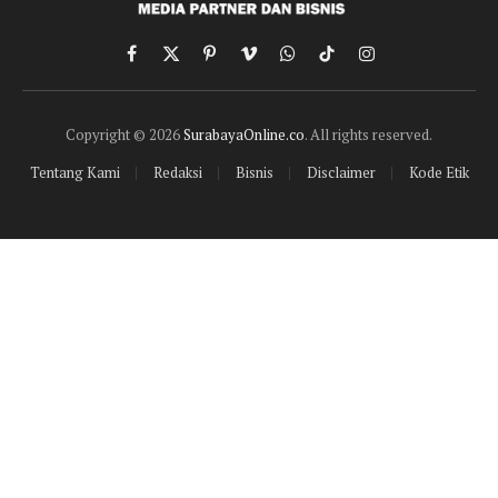
Facebook
X
Pinterest
Vimeo
WhatsApp
TikTok
Instagram
(Twitter)
Copyright © 2026
SurabayaOnline.co
. All rights reserved.
Tentang Kami
Redaksi
Bisnis
Disclaimer
Kode Etik