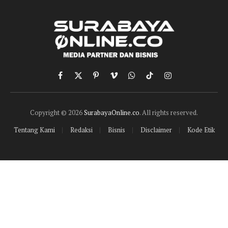
Facebook
X
Pinterest
Vimeo
WhatsApp
TikTok
Instagram
(Twitter)
Copyright © 2026
SurabayaOnline.co
. All rights reserved.
Tentang Kami
Redaksi
Bisnis
Disclaimer
Kode Etik