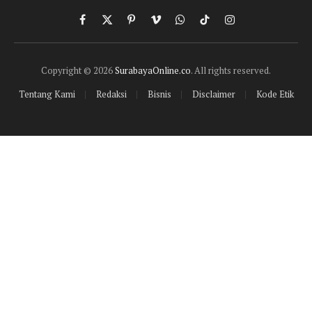
Facebook
X
Pinterest
Vimeo
WhatsApp
TikTok
Instagram
(Twitter)
Copyright © 2026
SurabayaOnline.co
. All rights reserved.
Tentang Kami
Redaksi
Bisnis
Disclaimer
Kode Etik