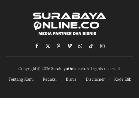
Facebook
X
Pinterest
Vimeo
WhatsApp
TikTok
Instagram
(Twitter)
Copyright © 2026
SurabayaOnline.co
. All rights reserved.
Tentang Kami
Redaksi
Bisnis
Disclaimer
Kode Etik