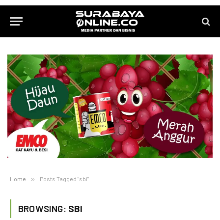
Home
»
Posts Tagged "sbi"
BROWSING:
SBI