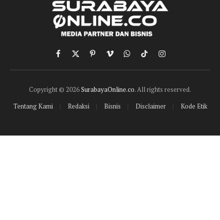
Facebook
X
Pinterest
Vimeo
WhatsApp
TikTok
Instagram
(Twitter)
Copyright © 2026
SurabayaOnline.co
. All rights reserved.
Tentang Kami
Redaksi
Bisnis
Disclaimer
Kode Etik