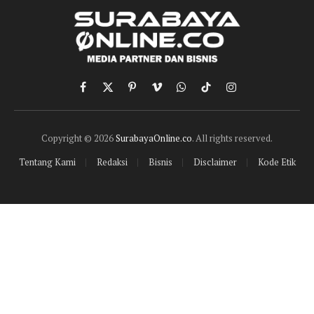
Facebook
X
Pinterest
Vimeo
WhatsApp
TikTok
Instagram
(Twitter)
Copyright © 2026
SurabayaOnline.co
. All rights reserved.
Tentang Kami
Redaksi
Bisnis
Disclaimer
Kode Etik