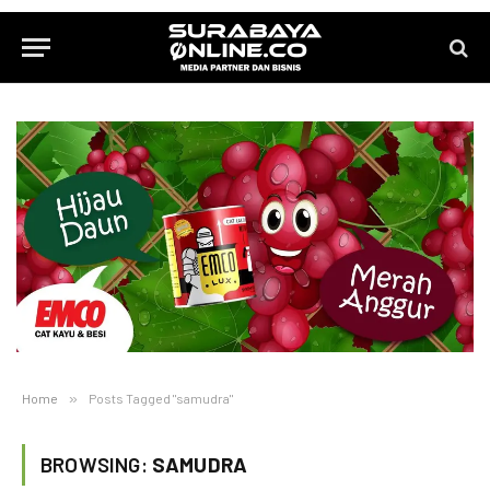
Home
»
Posts Tagged "samudra"
BROWSING:
SAMUDRA