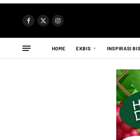
Facebook
X
Instagram
(Twitter)
HOME
EKBIS
INSPIRASI BI