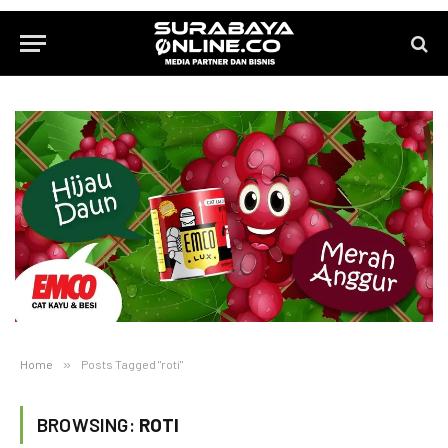
Home
»
Posts Tagged "roti"
BROWSING:
ROTI