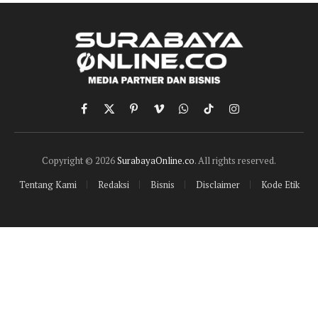
Facebook
X
Pinterest
Vimeo
WhatsApp
TikTok
Instagram
(Twitter)
Copyright © 2026
SurabayaOnline.co
. All rights reserved.
Tentang Kami
Redaksi
Bisnis
Disclaimer
Kode Etik