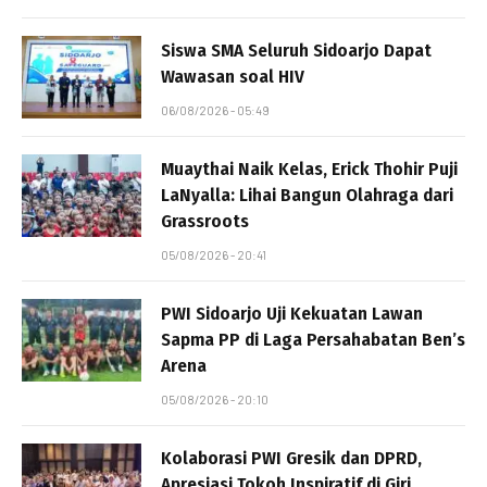
Siswa SMA Seluruh Sidoarjo Dapat
Wawasan soal HIV
06/08/2026 - 05:49
Muaythai Naik Kelas, Erick Thohir Puji
LaNyalla: Lihai Bangun Olahraga dari
Grassroots
05/08/2026 - 20:41
PWI Sidoarjo Uji Kekuatan Lawan
Sapma PP di Laga Persahabatan Ben’s
Arena
05/08/2026 - 20:10
Kolaborasi PWI Gresik dan DPRD,
Apresiasi Tokoh Inspiratif di Giri