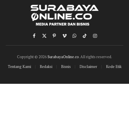
Facebook
X
Pinterest
Vimeo
WhatsApp
TikTok
Instagram
(Twitter)
Copyright © 2026
SurabayaOnline.co
. All rights reserved.
Tentang Kami
Redaksi
Bisnis
Disclaimer
Kode Etik