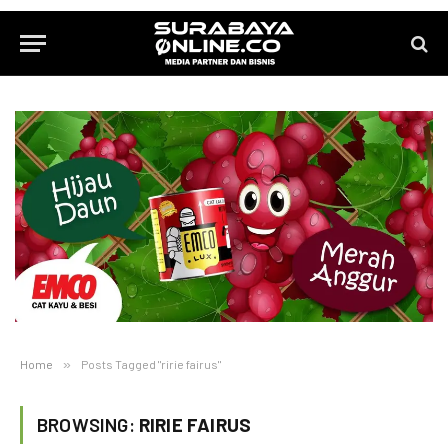
Home
»
Posts Tagged "ririe fairus"
BROWSING:
RIRIE FAIRUS