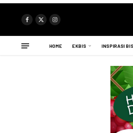
Facebook
X
Instagram
(Twitter)
HOME
EKBIS
INSPIRASI BI