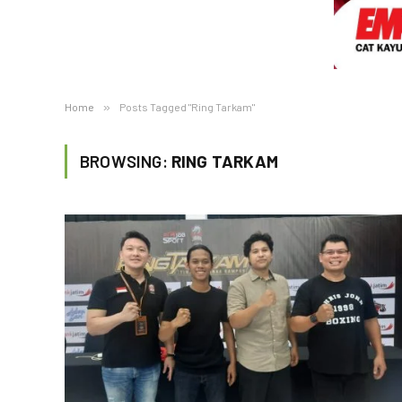
Home
»
Posts Tagged "Ring Tarkam"
BROWSING:
RING TARKAM