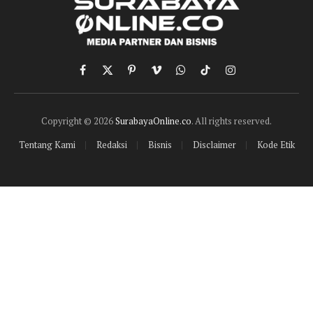
Facebook
X
Pinterest
Vimeo
WhatsApp
TikTok
Instagram
(Twitter)
Copyright © 2026
SurabayaOnline.co
. All rights reserved.
Tentang Kami
Redaksi
Bisnis
Disclaimer
Kode Etik