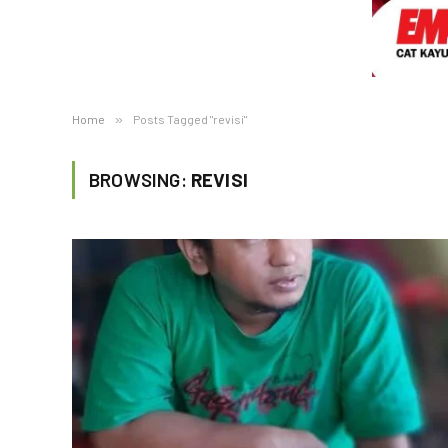
Home
»
Posts Tagged "revisi"
BROWSING:
REVISI