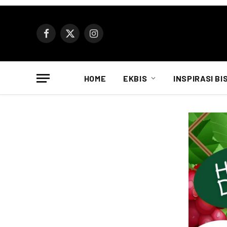
Facebook
X
Instagram
(Twitter)
HOME
EKBIS
INSPIRASI BI