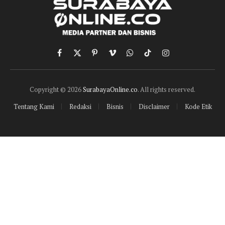
Facebook
X
Pinterest
Vimeo
WhatsApp
TikTok
Instagram
(Twitter)
Copyright © 2026
SurabayaOnline.co
. All rights reserved.
Tentang Kami
Redaksi
Bisnis
Disclaimer
Kode Etik