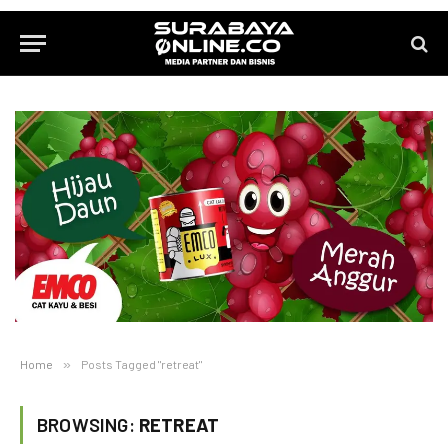
Home
»
Posts Tagged "retreat"
BROWSING:
RETREAT