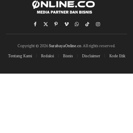
Facebook
X
Pinterest
Vimeo
WhatsApp
TikTok
Instagram
(Twitter)
Copyright © 2026
SurabayaOnline.co
. All rights reserved.
Tentang Kami
Redaksi
Bisnis
Disclaimer
Kode Etik