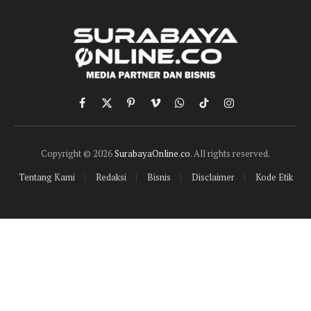
Facebook
X
Pinterest
Vimeo
WhatsApp
TikTok
Instagram
(Twitter)
Copyright © 2026
SurabayaOnline.co
. All rights reserved.
Tentang Kami
Redaksi
Bisnis
Disclaimer
Kode Etik