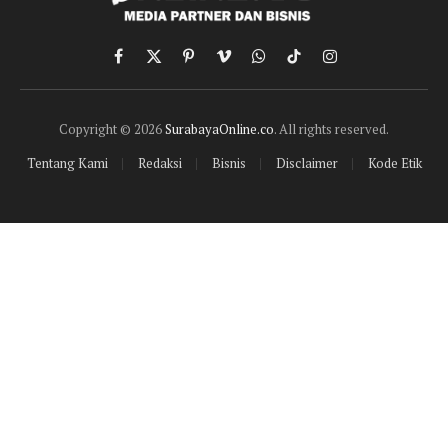
Facebook
X
Pinterest
Vimeo
WhatsApp
TikTok
Instagram
(Twitter)
Copyright © 2026
SurabayaOnline.co
. All rights reserved.
Tentang Kami
Redaksi
Bisnis
Disclaimer
Kode Etik