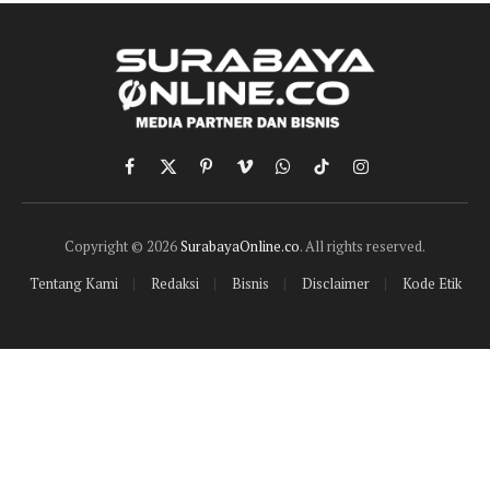
Facebook
X
Pinterest
Vimeo
WhatsApp
TikTok
Instagram
(Twitter)
Copyright © 2026
SurabayaOnline.co
. All rights reserved.
Tentang Kami
Redaksi
Bisnis
Disclaimer
Kode Etik