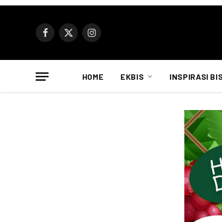
Facebook
X
Instagram
(Twitter)
HOME
EKBIS
INSPIRASI BI