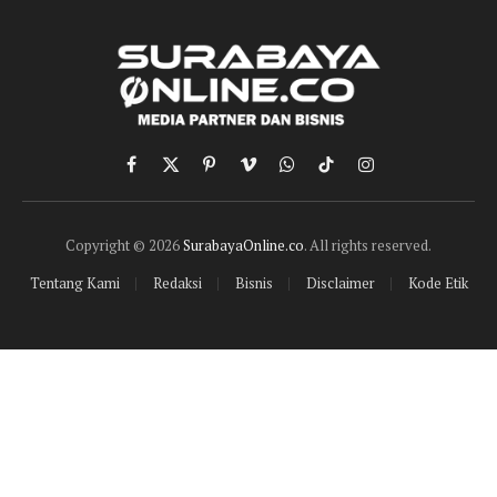
Facebook
X
Pinterest
Vimeo
WhatsApp
TikTok
Instagram
(Twitter)
Copyright © 2026
SurabayaOnline.co
. All rights reserved.
Tentang Kami
Redaksi
Bisnis
Disclaimer
Kode Etik