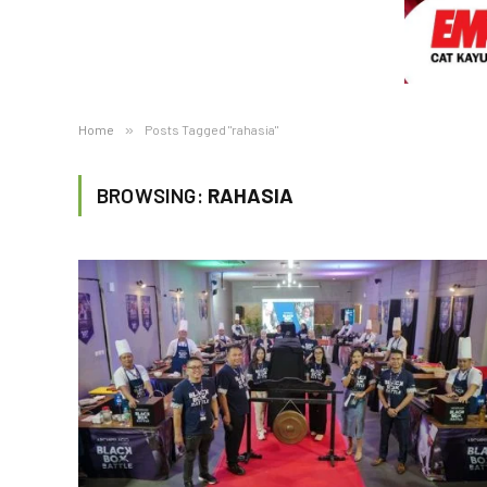
Home
»
Posts Tagged "rahasia"
BROWSING:
RAHASIA