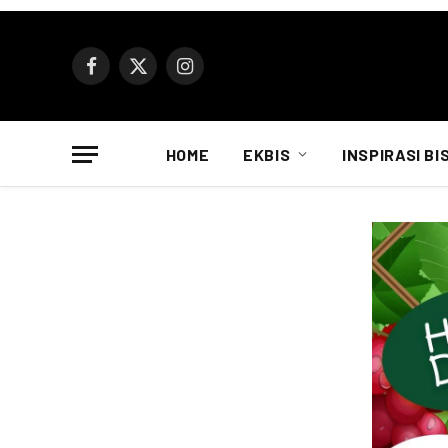
Facebook
X
Instagram
(Twitter)
HOME
EKBIS
INSPIRASI BI