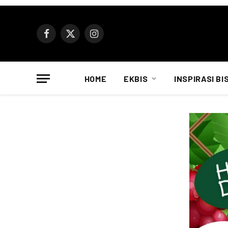
Facebook
X
Instagram
(Twitter)
HOME
EKBIS
INSPIRASI BI