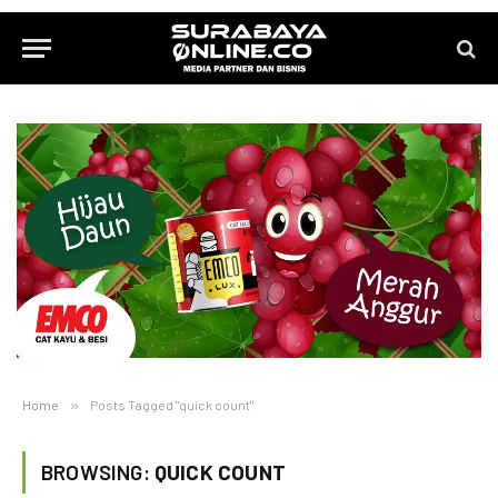
Home
»
Posts Tagged "quick count"
BROWSING:
QUICK COUNT