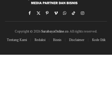
Facebook
X
Pinterest
Vimeo
WhatsApp
TikTok
Instagram
(Twitter)
Copyright © 2026
SurabayaOnline.co
. All rights reserved.
Tentang Kami
Redaksi
Bisnis
Disclaimer
Kode Etik